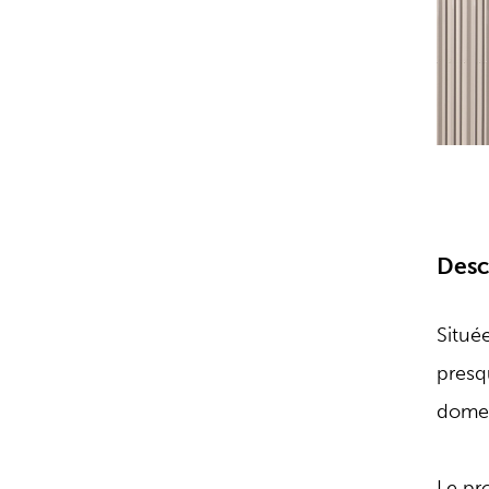
Desc
Située
presq
domes
Le pro